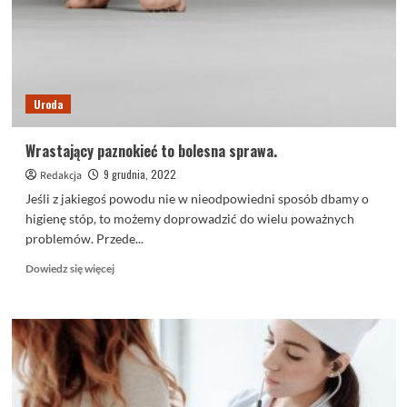
Uroda
Wrastający paznokieć to bolesna sprawa.
9 grudnia, 2022
Redakcja
Jeśli z jakiegoś powodu nie w nieodpowiedni sposób dbamy o
higienę stóp, to możemy doprowadzić do wielu poważnych
problemów. Przede...
Dowiedz
Dowiedz się więcej
się
więcej
o
Wrastający
paznokieć
to
bolesna
sprawa.