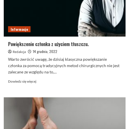
Informacje
Powiększenie członka z użyciem tłuszczu.
14 grudnia, 2022
Redakcja
Warto zwrócić uwagę, że dzisiaj klasyczna powiększanie
członka za pomocą tradycyjnych metod chirurgicznych nie jest
zalecane ze względu na to,...
Dowiedz
Dowiedz się więcej
się
więcej
o
Powiększenie
członka
z
użyciem
tłuszczu.