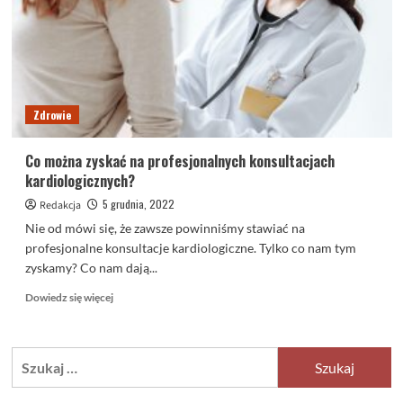
Zdrowie
Co można zyskać na profesjonalnych konsultacjach
kardiologicznych?
5 grudnia, 2022
Redakcja
Nie od mówi się, że zawsze powinniśmy stawiać na
profesjonalne konsultacje kardiologiczne. Tylko co nam tym
zyskamy? Co nam dają...
Dowiedz
Dowiedz się więcej
się
więcej
o
Szukaj:
<strong>Co
można
zyskać