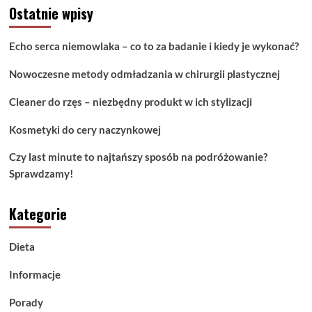
Ostatnie wpisy
na
profesjonalnych
konsultacjach
Echo serca niemowlaka – co to za badanie i kiedy je wykonać?
kardiologicznych?
</strong>
Nowoczesne metody odmładzania w chirurgii plastycznej
Cleaner do rzęs – niezbędny produkt w ich stylizacji
Kosmetyki do cery naczynkowej
Czy last minute to najtańszy sposób na podróżowanie?
Sprawdzamy!
Kategorie
Dieta
Informacje
Porady