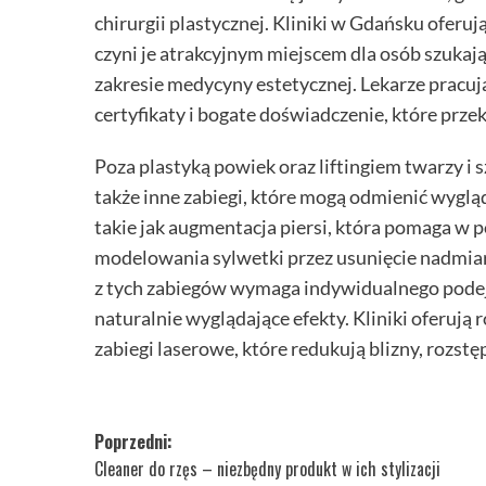
chirurgii plastycznej. Kliniki w Gdańsku oferu
czyni je atrakcyjnym miejscem dla osób szukaj
zakresie medycyny estetycznej. Lekarze pracu
certyfikaty i bogate doświadczenie, które prze
Poza plastyką powiek oraz liftingiem twarzy i sz
także inne zabiegi, które mogą odmienić wyglą
takie jak augmentacja piersi, która pomaga w po
modelowania sylwetki przez usunięcie nadmiaru
z tych zabiegów wymaga indywidualnego podejśc
naturalnie wyglądające efekty. Kliniki oferuj
zabiegi laserowe, które redukują blizny, rozstę
Zobacz
Poprzedni:
Cleaner do rzęs – niezbędny produkt w ich stylizacji
wpisy