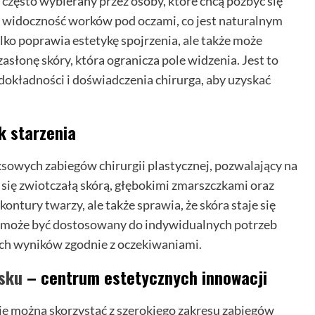
 często wybierany przez osoby, które chcą pozbyć się
 widoczność worków pod oczami, co jest naturalnym
ylko poprawia estetykę spojrzenia, ale także może
asłonę skóry, która ogranicza pole widzenia. Jest to
 dokładności i doświadczenia chirurga, aby uzyskać
k starzenia
ksowych zabiegów chirurgii plastycznej, pozwalający na
 się zwiotczałą skórą, głębokimi zmarszczkami oraz
kontury twarzy, ale także sprawia, że skóra staje się
ing może być dostosowany do indywidualnych potrzeb
ych wyników zgodnie z oczekiwaniami.
ńsku
– centrum estetycznych innowacji
ie można skorzystać z szerokiego zakresu zabiegów