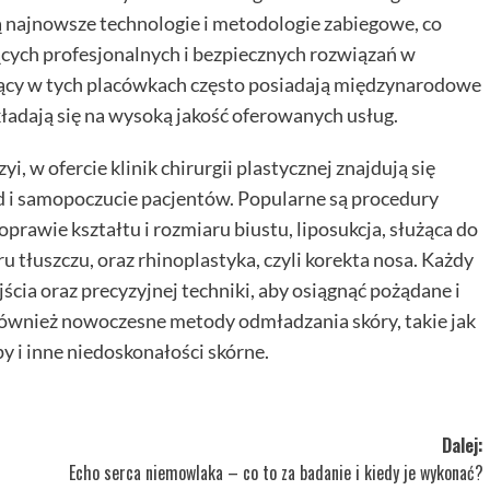
ją najnowsze technologie i metodologie zabiegowe, co
ących profesjonalnych i bezpiecznych rozwiązań w
jący w tych placówkach często posiadają międzynarodowe
kładają się na wysoką jakość oferowanych usług.
yi, w ofercie klinik chirurgii plastycznej znajdują się
d i samopoczucie pacjentów. Popularne są procedury
prawie kształtu i rozmiaru biustu, liposukcja, służąca do
 tłuszczu, oraz rhinoplastyka, czyli korekta nosa. Każdy
ia oraz precyzyjnej techniki, aby osiągnąć pożądane i
ą również nowoczesne metody odmładzania skóry, takie jak
py i inne niedoskonałości skórne.
Dalej:
Echo serca niemowlaka – co to za badanie i kiedy je wykonać?