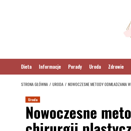
Skip
to
content
Dieta
Informacje
Porady
Uroda
Zdrowie
STRONA GŁÓWNA
URODA
NOWOCZESNE METODY ODMŁADZANIA W 
Uroda
Nowoczesne meto
chirurgii plastyc