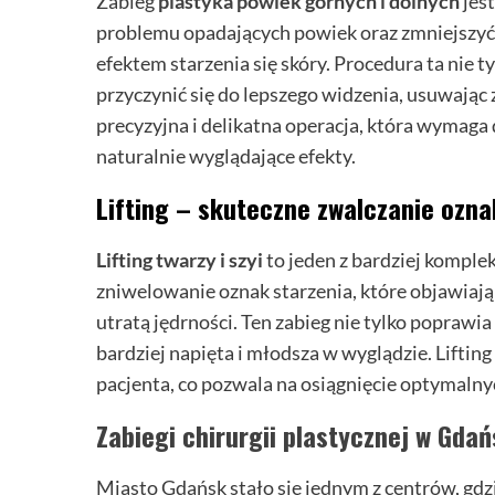
Zabieg
plastyka powiek górnych i dolnych
jest
problemu opadających powiek oraz zmniejszyć
efektem starzenia się skóry. Procedura ta nie t
przyczynić się do lepszego widzenia, usuwając z
precyzyjna i delikatna operacja, która wymaga
naturalnie wyglądające efekty.
Lifting – skuteczne zwalczanie ozna
Lifting twarzy i szyi
to jeden z bardziej komple
zniwelowanie oznak starzenia, które objawiają
utratą jędrności. Ten zabieg nie tylko poprawia 
bardziej napięta i młodsza w wyglądzie. Lift
pacjenta, co pozwala na osiągnięcie optymaln
Zabiegi chirurgii plastycznej w Gda
Miasto Gdańsk stało się jednym z centrów, gdz