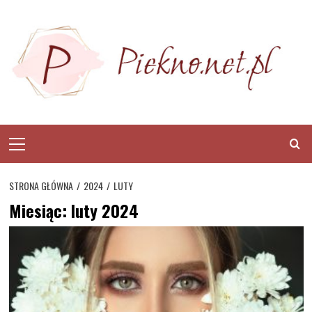
Skip
to
content
Primary
Menu
STRONA GŁÓWNA
2024
LUTY
Miesiąc:
luty 2024