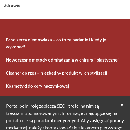
Zdrowie
Echo serca niemowlaka – co to za badanie i kiedy je
wykonać?
Nowoczesne metody odmładzania w chirurgii plastycznej
Cleaner do rzęs – niezbędny produkt w ich stylizacji
Kosmetyki do cery naczynkowej
×
Portal pełni rolę zaplecza SEO i treści na nim są
treściami sponsorowanymi. Informacje znajdujące się na
portalu nie są poradami medycznymi. Aby zasięgnąć porady
medycznej, należy skontaktować się z lekarzem pierwszego