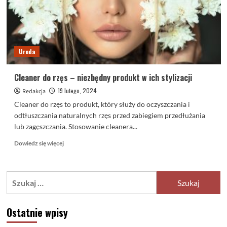
Uroda
Cleaner do rzęs – niezbędny produkt w ich stylizacji
19 lutego, 2024
Redakcja
Cleaner do rzęs to produkt, który służy do oczyszczania i
odtłuszczania naturalnych rzęs przed zabiegiem przedłużania
lub zagęszczania. Stosowanie cleanera...
Dowiedz
Dowiedz się więcej
się
więcej
o
Szukaj:
Cleaner
do
rzęs
Ostatnie wpisy
–
niezbędny