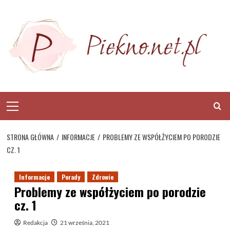
Skip
to
content
Primary
Menu
STRONA GŁÓWNA
INFORMACJE
PROBLEMY ZE WSPÓŁŻYCIEM PO PORODZIE
CZ. 1
Informacje
Porady
Zdrowie
Problemy ze współżyciem po porodzie
cz. 1
Redakcja
21 września, 2021