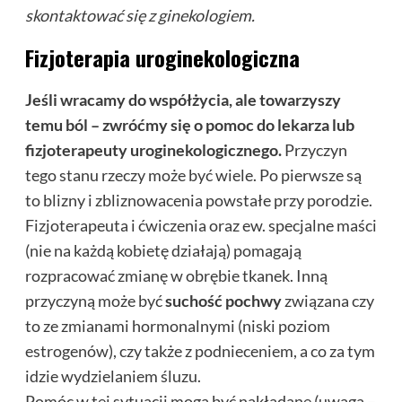
skontaktować się z ginekologiem.
Fizjoterapia uroginekologiczna
Jeśli wracamy do współżycia, ale towarzyszy
temu ból – zwróćmy się o pomoc do lekarza lub
fizjoterapeuty uroginekologicznego.
Przyczyn
tego stanu rzeczy może być wiele. Po pierwsze są
to blizny i zbliznowacenia powstałe przy porodzie.
Fizjoterapeuta i ćwiczenia oraz ew. specjalne maści
(nie na każdą kobietę działają) pomagają
rozpracować zmianę w obrębie tkanek. Inną
przyczyną może być
suchość pochwy
związana czy
to ze zmianami hormonalnymi (niski poziom
estrogenów), czy także z podnieceniem, a co za tym
idzie wydzielaniem śluzu.
Pomóc w tej sytuacji mogą być nakładane (uwaga –