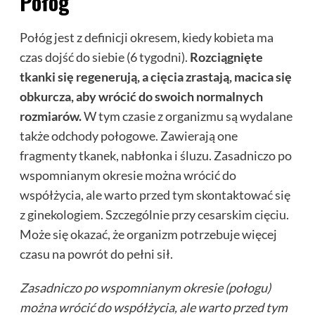
Połóg
Połóg jest z definicji okresem, kiedy kobieta ma
czas dojść do siebie (6 tygodni).
Rozciągnięte
tkanki się regenerują, a cięcia zrastają, macica się
obkurcza, aby wrócić do swoich normalnych
rozmiarów.
W tym czasie z organizmu są wydalane
także odchody połogowe. Zawierają one
fragmenty tkanek, nabłonka i śluzu. Zasadniczo po
wspomnianym okresie można wrócić do
współżycia, ale warto przed tym skontaktować się
z ginekologiem. Szczególnie przy cesarskim cięciu.
Może się okazać, że organizm potrzebuje więcej
czasu na powrót do pełni sił.
Zasadniczo po wspomnianym okresie (połogu)
można wrócić do współżycia, ale warto przed tym