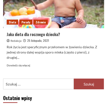
Dieta
Porady
Zdrowie
Jaka dieta dla rocznego dziecka?
25 listopada, 2021
Redakcja
Rok życia jest specyficznym przełomem w żywieniu dziecka. Z
jednej strony dalej wypija sporo mleka (często z piersi), z
drugiej...
Dowiedz
Dowiedz się więcej
się
więcej
o
Szukaj:
Jaka
dieta
dla
Ostatnie wpisy
rocznego
dziecka?