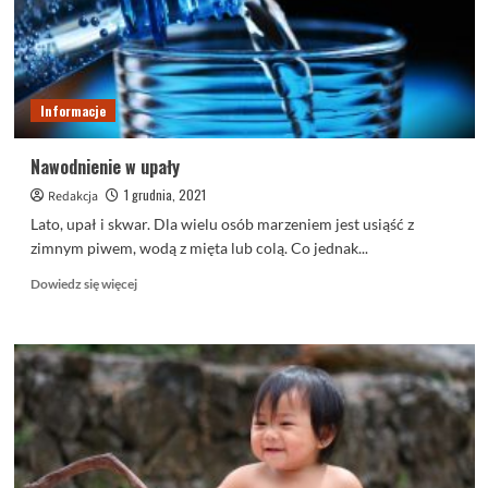
Informacje
Nawodnienie w upały
1 grudnia, 2021
Redakcja
Lato, upał i skwar. Dla wielu osób marzeniem jest usiąść z
zimnym piwem, wodą z mięta lub colą. Co jednak...
Dowiedz
Dowiedz się więcej
się
więcej
o
Nawodnienie
w
upały